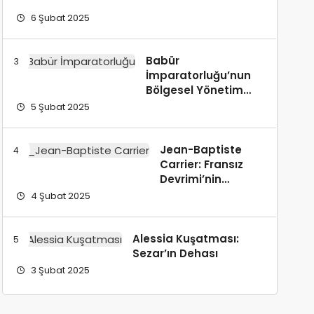
Atina
ve
6 Şubat 2025
Sparta’n
Yönetim
Farkları
Babür
İmparatorluğu’nun
Bölgesel Yönetim
Politikaları
5 Şubat 2025
Jean-Baptiste
Carrier: Fransız
Devrimi’nin
Assolisti
4 Şubat 2025
Alessia Kuşatması:
Sezar’ın Dehası
3 Şubat 2025