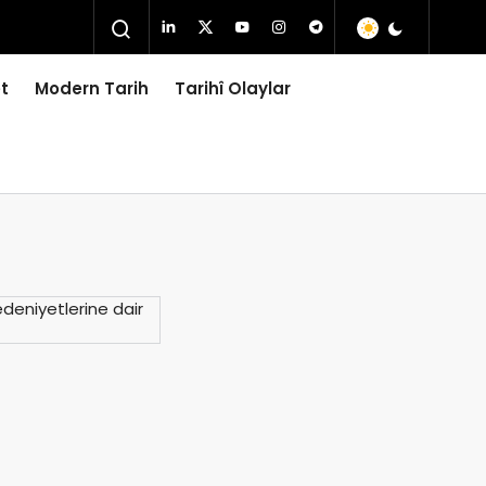
t
Modern Tarih
Tarihî Olaylar
edeniyetlerine dair