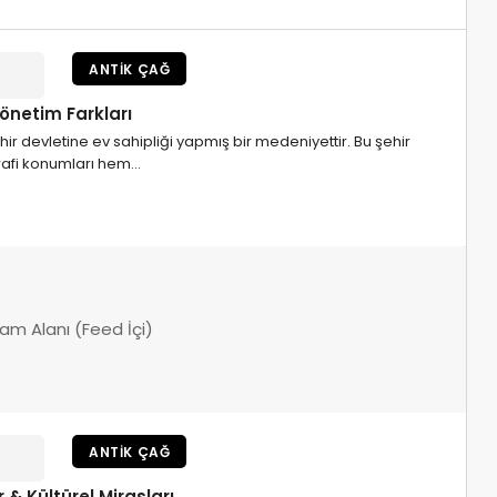
ANTIK ÇAĞ
önetim Farkları
ir devletine ev sahipliği yapmış bir medeniyettir. Bu şehir
ğrafi konumları hem…
lam Alanı (Feed İçi)
ANTIK ÇAĞ
& Kültürel Mirasları