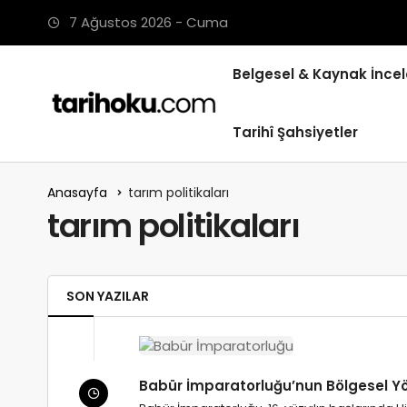
7 Ağustos 2026 - Cuma
Belgesel & Kaynak İncel
Tarihî Şahsiyetler
Anasayfa
tarım politikaları
tarım politikaları
SON YAZILAR
Babür İmparatorluğu’nun Bölgesel Yön