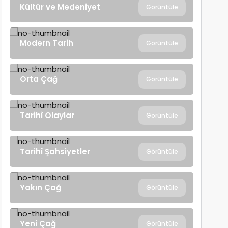
Kültür ve Medeniyet
Görüntüle
Modern Tarih
Görüntüle
Orta Çağ
Görüntüle
Tarihî Olaylar
Görüntüle
Tarihî Şahsiyetler
Görüntüle
Yakın Çağ
Görüntüle
Yeni Çağ
Görüntüle