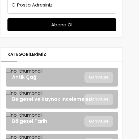
E-Posta Adresiniz
KATEGORILERIMIZ
Antik Çağ
Görüntüle
Belgesel ve Kaynak İncelemeleri
Görüntüle
Bölgesel Tarih
Görüntüle