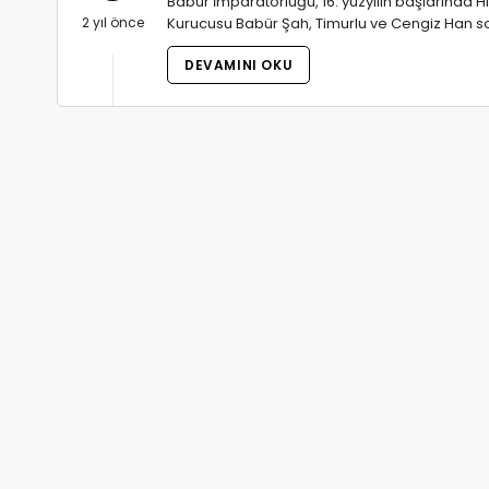
Babür İmparatorluğu, 16. yüzyılın başlarında H
2 yıl önce
Kurucusu Babür Şah, Timurlu ve Cengiz Han s
DEVAMINI OKU