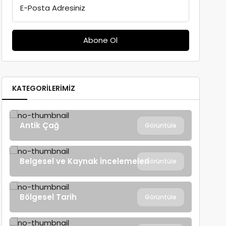
E-Posta Adresiniz
KATEGORILERIMIZ
Antik Çağ
Görüntüle
Belgesel ve Kaynak İncelemeleri
Görüntüle
Bölgesel Tarih
Görüntüle