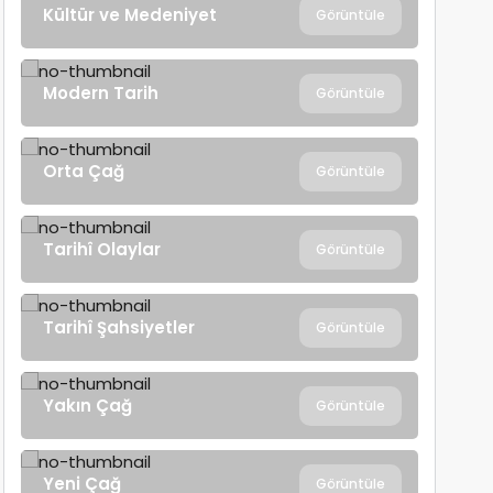
Kültür ve Medeniyet
Görüntüle
Modern Tarih
Görüntüle
Orta Çağ
Görüntüle
Tarihî Olaylar
Görüntüle
Tarihî Şahsiyetler
Görüntüle
Yakın Çağ
Görüntüle
Yeni Çağ
Görüntüle