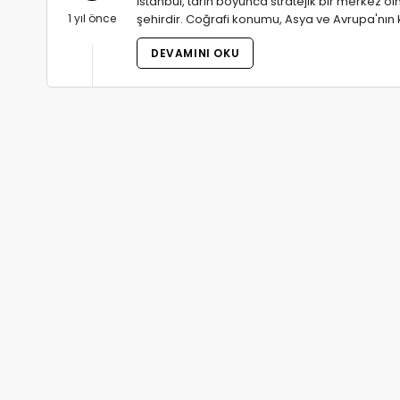
İstanbul, tarih boyunca stratejik bir merkez o
1 yıl önce
şehirdir. Coğrafi konumu, Asya ve Avrupa'nın 
DEVAMINI OKU