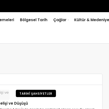
emeleri
Bölgesel Tarih
Çağlar
Kültür & Medeniye
TARIHÎ ŞAHSIYETLER
elişi ve Düşüşü