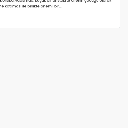
Korsika Adası'nda, küçük bir aristokrat ailenin çocuğu olarak
e katılması ile birlikte önemli bir…