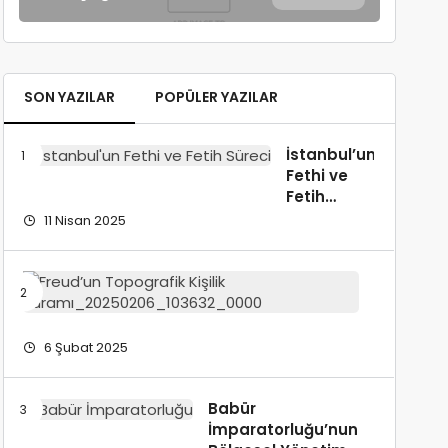
SON YAZILAR
POPÜLER YAZILAR
İstanbul’un
Fethi ve
Fetih
Süreci
11 Nisan 2025
Antik
Yunan’d
Atina
ve
6 Şubat 2025
Sparta’n
Yönetim
Farkları
Babür
İmparatorluğu’nun