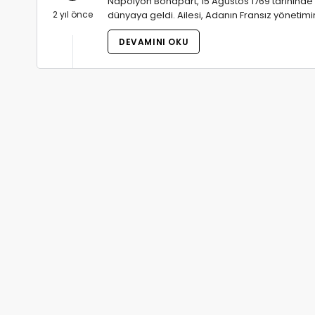
Napolyon Bonapart, 15 Ağustos 1769 tarihinde 
2 yıl önce
dünyaya geldi. Ailesi, Adanın Fransız yönetimin
DEVAMINI OKU