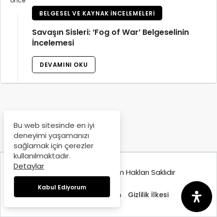
önce
BELGESEL VE KAYNAK İNCELEMELERI
Savaşın Sisleri: ‘Fog of War’ Belgeselinin
İncelemesi
DEVAMINI OKU
Bu web sitesinde en iyi
deneyimi yaşamanızı
sağlamak için çerezler
kullanılmaktadır.
Detaylar
© Copyright 2025, Tüm Hakları Saklıdır
Kabul Ediyorum
Hakkımızda
İletişim
Gizlilik İlkesi