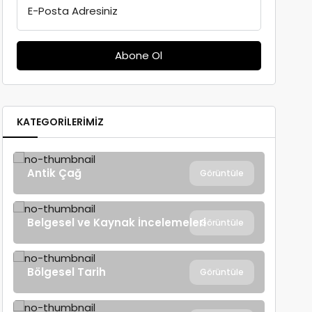
E-Posta Adresiniz
KATEGORILERIMIZ
Antik Çağ
Görüntüle
Belgesel ve Kaynak İncelemeleri
Görüntüle
Bölgesel Tarih
Görüntüle