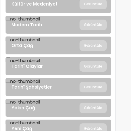
Kültür ve Medeniyet
Görüntüle
Modern Tarih
Görüntüle
Orta Çağ
Görüntüle
Tarihî Olaylar
Görüntüle
Tarihî Şahsiyetler
Görüntüle
Yakın Çağ
Görüntüle
Yeni Çağ
Görüntüle