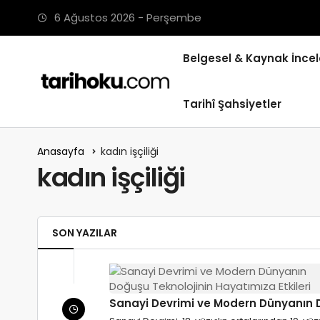
6 Ağustos 2026 - Perşembe
Belgesel & Kaynak İncel
Tarihî Şahsiyetler
Anasayfa
kadın işçiliği
kadın işçiliği
SON YAZILAR
Sanayi Devrimi ve Modern Dünyanın Do