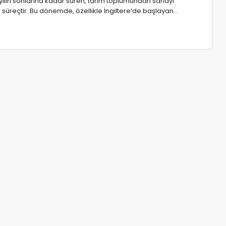
üzyılın sonlarına kadar süren, tarım toplumundan sanayi
 süreçtir. Bu dönemde, özellikle İngiltere’de başlayan…