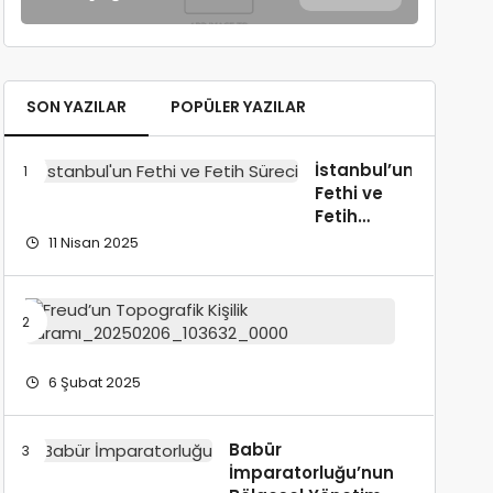
SON YAZILAR
POPÜLER YAZILAR
İstanbul’un
Fethi ve
Fetih
Süreci
11 Nisan 2025
Antik
Yunan’d
Atina
ve
6 Şubat 2025
Sparta’n
Yönetim
Farkları
Babür
İmparatorluğu’nun