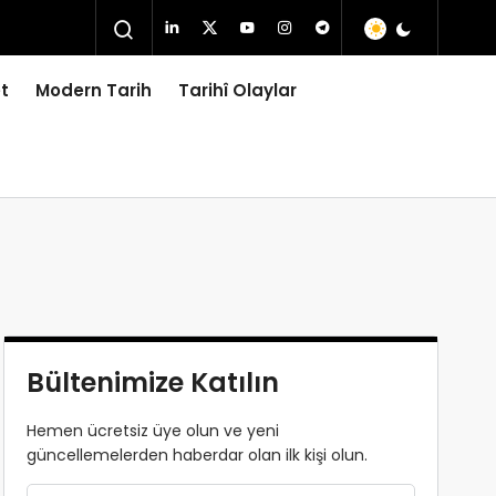
t
Modern Tarih
Tarihî Olaylar
Bültenimize Katılın
Hemen ücretsiz üye olun ve yeni
güncellemelerden haberdar olan ilk kişi olun.