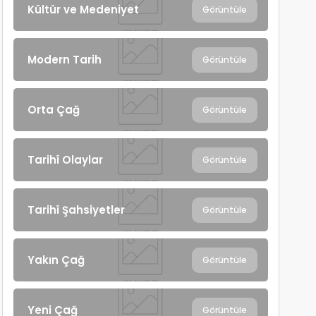
Kültür ve Medeniyet
Görüntüle
Modern Tarih
Görüntüle
Orta Çağ
Görüntüle
Tarihî Olaylar
Görüntüle
Tarihî Şahsiyetler
Görüntüle
Yakın Çağ
Görüntüle
Yeni Çağ
Görüntüle