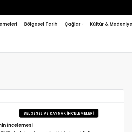
emeleri
Bölgesel Tarih
Çağlar
Kültür & Medeniye
BELGESEL VE KAYNAK İNCELEMELERI
inin İncelemesi