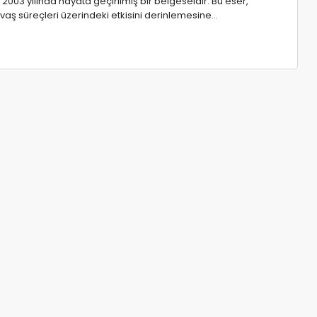
2003 yılında hayata geçirilmiş bir belgeseldir. Bu eser,
vaş süreçleri üzerindeki etkisini derinlemesine…