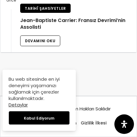
önce
TARIHÎ ŞAHSIYETLER
Jean-Baptiste Carrier: Fransız Devrimi’nin
Assolisti
DEVAMINI OKU
Bu web sitesinde en iyi
deneyimi yaşamanızı
sağlamak için çerezler
kullanılmaktadır.
Detaylar
© Copyright 2025, Tüm Hakları Saklıdır
Kabul Ediyorum
Hakkımızda
İletişim
Gizlilik İlkesi